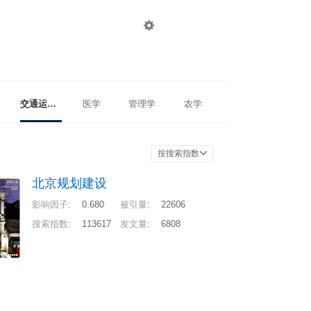

登录
注册
交通运输工程
医学
管理学
农学
按搜索指数
北京规划建设
影响因子
:
0.680
被引量
:
22606
搜索指数
:
113617
发文量
:
6808