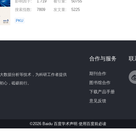
影响因子
:
1.719
被引量
:
50755
搜索指数
:
7809
发文量
:
5225
PKU
合作与服务
联
期刊合作
大数据分析等技术，为科研工作者提供
图书馆合作
初心，砥砺前行。
下载产品手册
意见反馈
©2026 Baidu 百度学术声明
使用百度前必读