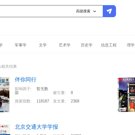
高级搜索
学
军事学
文学
艺术学
历史学
信息工程
理学
条相关结果
伴你同行
影响因子
:
暂无数
据
被引量
:
8
搜索指数
:
118187
发文量
:
2368
北京交通大学学报