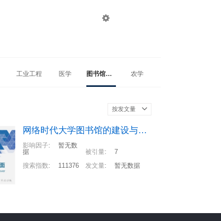

登录
注册
工业工程
医学
图书馆、情报与档案管理
农学
按发文量
网络时代大学图书馆的建设与发展
影响因子
:
暂无数
据
被引量
:
7
搜索指数
:
111376
发文量
:
暂无数据