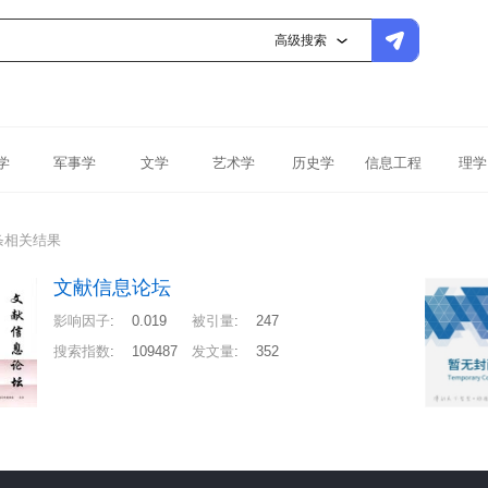
高级搜索
学
军事学
文学
艺术学
历史学
信息工程
理学
条相关结果
文献信息论坛
影响因子
:
0.019
被引量
:
247
搜索指数
:
109487
发文量
:
352