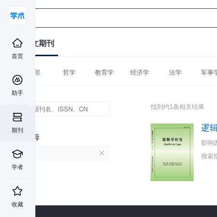
中文期刊
首页
全部
哲学
教育学
经济学
法学
军事
助手
找到约1条相关结果
逻
期刊
首字母
影响
L
搜索
学者
收藏