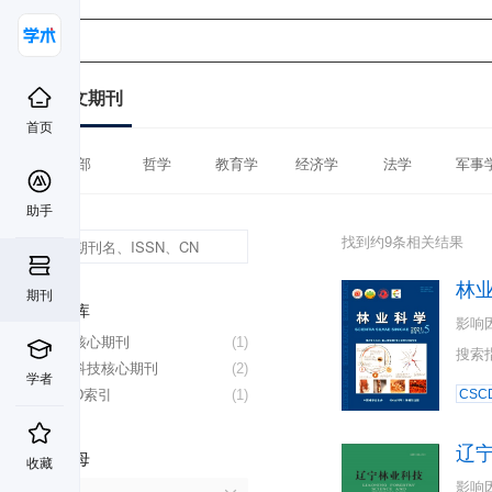
中文期刊
首页
全部
哲学
教育学
经济学
法学
军事
助手
找到约9条相关结果
林
期刊
数据库
影响
北大核心期刊
(1)
搜索
中国科技核心期刊
(2)
学者
CSCD索引
(1)
CSC
辽
首字母
收藏
影响