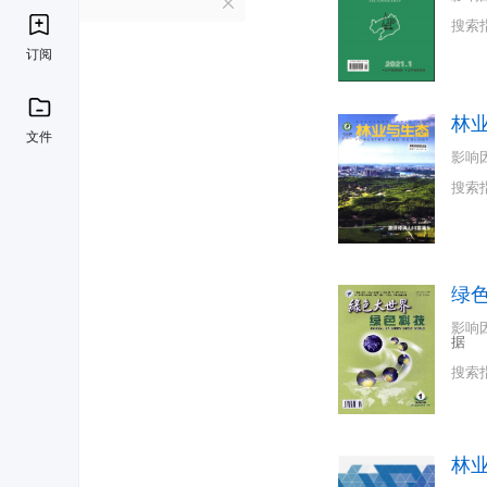
L
搜索
订阅
林
文件
影响
搜索
绿
影响
据
搜索
林