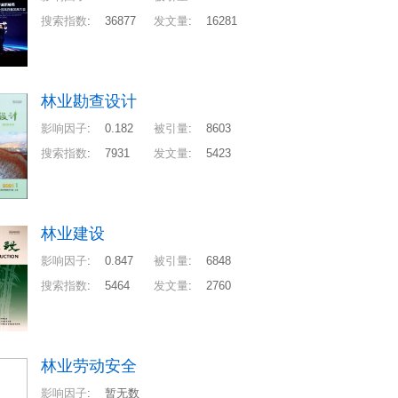
搜索指数
:
36877
发文量
:
16281
林业勘查设计
影响因子
:
0.182
被引量
:
8603
搜索指数
:
7931
发文量
:
5423
林业建设
影响因子
:
0.847
被引量
:
6848
搜索指数
:
5464
发文量
:
2760
林业劳动安全
影响因子
:
暂无数