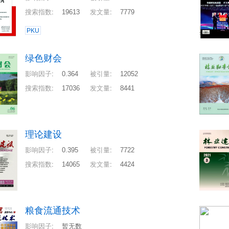
搜索指数
:
19613
发文量
:
7779
PKU
绿色财会
影响因子
:
0.364
被引量
:
12052
搜索指数
:
17036
发文量
:
8441
理论建设
影响因子
:
0.395
被引量
:
7722
搜索指数
:
14065
发文量
:
4424
粮食流通技术
影响因子
:
暂无数