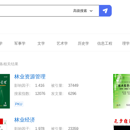
高级搜索
学
军事学
文学
艺术学
历史学
信息工程
理学
5条相关结果
林业资源管理
影响因子
:
1.416
被引量
:
37449
搜索指数
:
12076
发文量
:
6296
PKU
林业经济
影响因子
:
1.978
被引量
:
23359