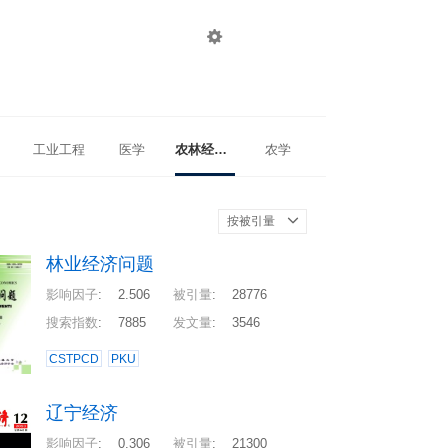

登录
注册
工业工程
医学
农林经济管理
农学
按被引量
林业经济问题
影响因子
:
2.506
被引量
:
28776
搜索指数
:
7885
发文量
:
3546
CSTPCD
PKU
辽宁经济
影响因子
:
0.306
被引量
:
21300