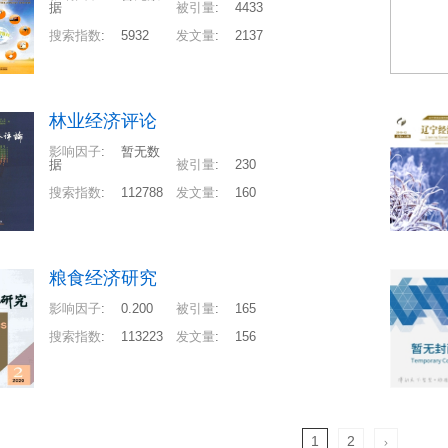
据
被引量
:
4433
搜索指数
:
5932
发文量
:
2137
林业经济评论
影响因子
:
暂无数
据
被引量
:
230
搜索指数
:
112788
发文量
:
160
粮食经济研究
影响因子
:
0.200
被引量
:
165
搜索指数
:
113223
发文量
:
156
1
2
