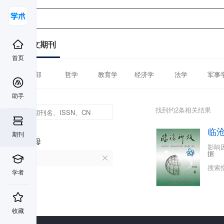
中文期刊
首页
全部
哲学
教育学
经济学
法学
军事
助手
找到约2条相关结果
临
期刊
首字母
影响
据
L
搜索
学者
收藏