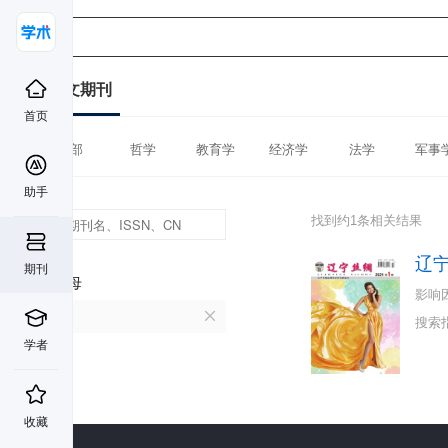
中文期刊
首页
全部
哲学
教育学
经济学
法学
军事
助手
找到约1条相关结果
辽
期刊
首字母
影响
L
搜索
学者
收藏