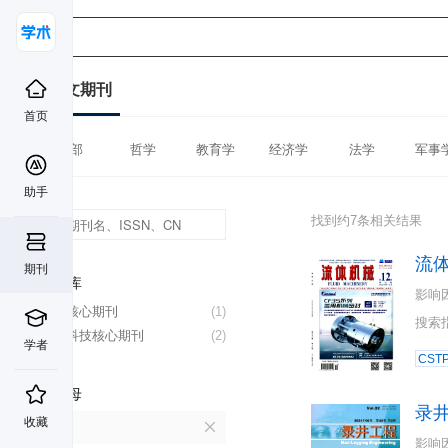
中文期刊
首页
全部
哲学
教育学
经济学
法学
军事
助手
找到约7条相关结果
流
期刊
数据库
影响
北大核心期刊
(1)
搜索
中国科技核心期刊
(2)
学者
CST
首字母
录
收藏
L
影响