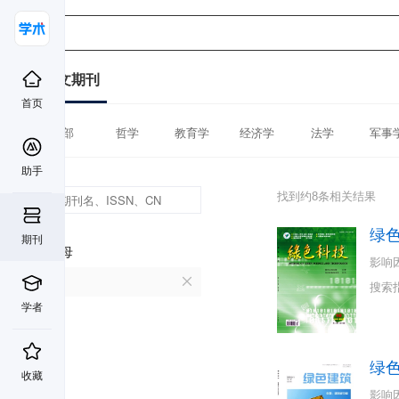
中文期刊
首页
全部
哲学
教育学
经济学
法学
军事
助手
找到约8条相关结果
绿
期刊
首字母
影响
L
搜索
学者
绿
收藏
影响