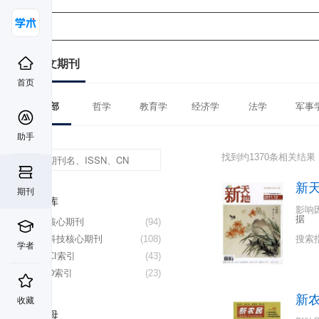
中文期刊
首页
全部
哲学
教育学
经济学
法学
军事
助手
找到约1370条相关结果
新
期刊
数据库
影响
据
北大核心期刊
(94)
中国科技核心期刊
(108)
搜索
学者
CSSCI索引
(43)
CSCD索引
(23)
新农
收藏
首字母