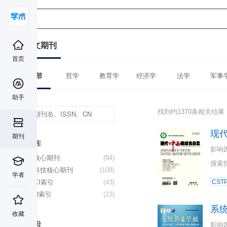
中文期刊
首页
全部
哲学
教育学
经济学
法学
军事
助手
找到约1370条相关结果
现
期刊
数据库
影响
北大核心期刊
(94)
搜索
中国科技核心期刊
(108)
学者
CSSCI索引
(43)
CST
CSCD索引
(23)
系
收藏
首字母
影响