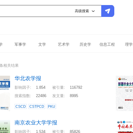
高级搜索
学
军事学
文学
艺术学
历史学
信息工程
理学
3条相关结果
华北农学报
影响因子
:
1.854
被引量
:
116792
搜索指数
:
22486
发文量
:
8995
CSCD
CSTPCD
PKU
南京农业大学学报
影响因子
:
1.534
被引量
:
85826