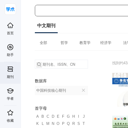
中文期刊
首页
全部
哲学
教育学
经济学
法
助手
找到约4
期刊
数据库
中国科技核心期刊
学者
首字母
A
B
C
D
E
F
G
H
I
J
收藏
K
L
M
N
O
P
Q
R
S
T