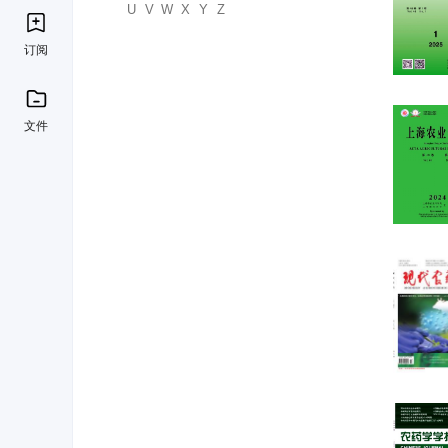
U
V
W
X
Y
Z
订阅
文件