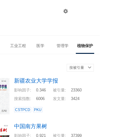

登录
注册
工业工程
医学
管理学
植物保护
按被引量
新疆农业大学学报
影响因子
:
0.346
被引量
:
23360
搜索指数
:
6006
发文量
:
3424
CSTPCD
PKU
中国南方果树
影响因子
:
0.921
被引量
:
37399