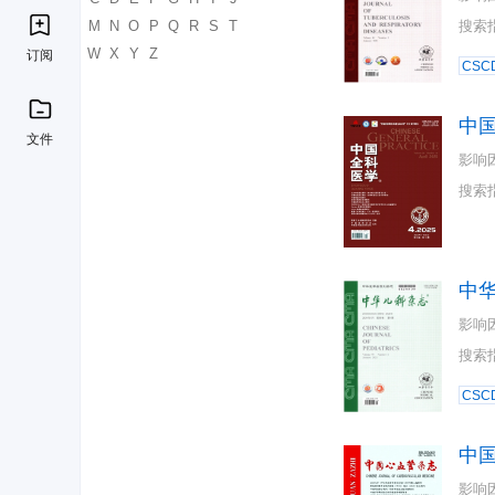
K
L
M
N
O
P
Q
R
S
T
搜索
U
V
W
X
Y
Z
订阅
CSC
中
文件
影响
搜索
中
影响
搜索
CSC
中
影响