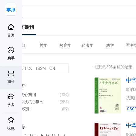
中文期刊
首页
全部
哲学
教育学
经济学
法学
军事
助手
找到约893条相关结果
中
期刊
数据库
影响
北大核心期刊
(130)
搜索
中国科技核心期刊
(381)
学者
CSCD索引
(89)
CSC
中
首字母
收藏
影响
A
B
C
D
E
F
G
H
I
J