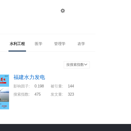

登录
注册
水利工程
医学
管理学
农学
按搜索指数
福建水力发电
影响因子
:
0.198
被引量
:
144
搜索指数
:
475
发文量
:
323