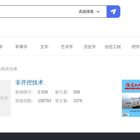
高级搜索
学
军事学
文学
艺术学
历史学
信息工程
理学
条相关结果
非开挖技术
影响因子
:
0.039
被引量
:
568
搜索指数
:
108793
发文量
:
1078