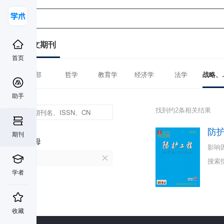
中文期刊
首页
全部
哲学
教育学
经济学
法学
战略、
助手
找到约2条相关结果
防
期刊
首字母
影响
F
搜索
学者
收藏