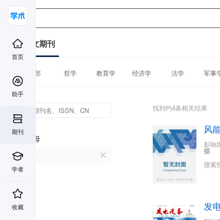
中文期刊
首页
全部
哲学
教育学
经济学
法学
军事
助手
找到约4条相关结果
风
期刊
首字母
影响
据
F
搜索
学者
发
收藏