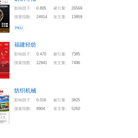
影响因子
:
0.805
被引量
:
26569
搜索指数
:
24914
发文量
:
13859
PKU
福建轻纺
影响因子
:
0.470
被引量
:
7385
搜索指数
:
12941
发文量
:
7496
纺织机械
影响因子
:
0.016
被引量
:
3825
搜索指数
:
8904
发文量
:
5260