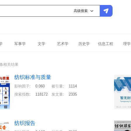
高级搜索
学
军事学
文学
艺术学
历史学
信息工程
理学
8条相关结果
纺织标准与质量
影响因子
:
0.060
被引量
:
1114
搜索指数
:
118172
发文量
:
2335
纺织报告