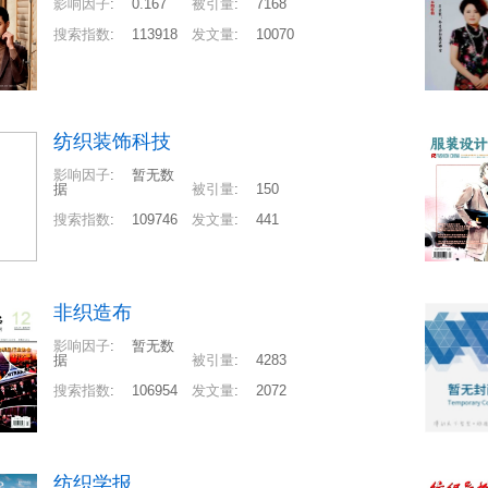
影响因子
:
0.167
被引量
:
7168
搜索指数
:
113918
发文量
:
10070
纺织装饰科技
影响因子
:
暂无数
据
被引量
:
150
搜索指数
:
109746
发文量
:
441
非织造布
影响因子
:
暂无数
据
被引量
:
4283
搜索指数
:
106954
发文量
:
2072
纺织学报