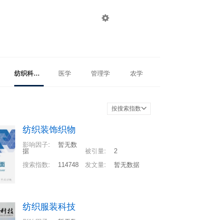

登录
注册
纺织科学与工程
医学
管理学
农学
按搜索指数
纺织装饰织物
影响因子
:
暂无数
据
被引量
:
2
搜索指数
:
114748
发文量
:
暂无数据
纺织服装科技