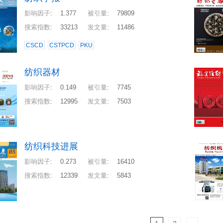
影响因子
:
1.377
被引量
:
79809
搜索指数
:
33213
发文量
:
11486
CSCD
CSTPCD
PKU
纺织器材
影响因子
:
0.149
被引量
:
7745
搜索指数
:
12995
发文量
:
7503
纺织科技进展
影响因子
:
0.273
被引量
:
16410
搜索指数
:
12339
发文量
:
5843