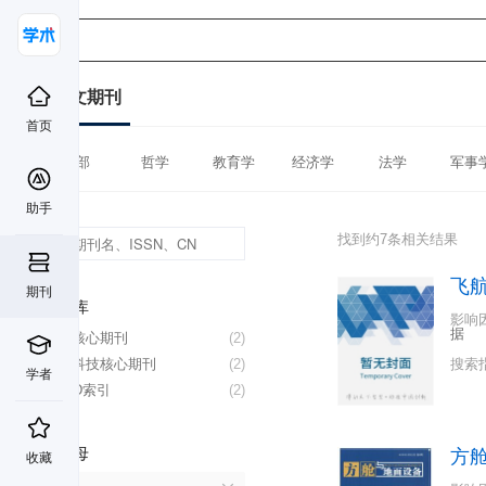
中文期刊
首页
全部
哲学
教育学
经济学
法学
军事
助手
找到约7条相关结果
飞
期刊
数据库
影响
据
北大核心期刊
(2)
中国科技核心期刊
(2)
搜索
学者
CSCD索引
(2)
首字母
方
收藏