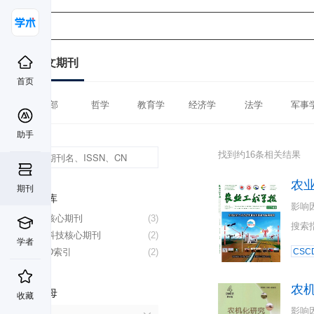
中文期刊
首页
全部
哲学
教育学
经济学
法学
军事
助手
找到约16条相关结果
农
期刊
数据库
影响
北大核心期刊
(3)
搜索
中国科技核心期刊
(2)
学者
CSCD索引
(2)
CSC
农
首字母
收藏
影响