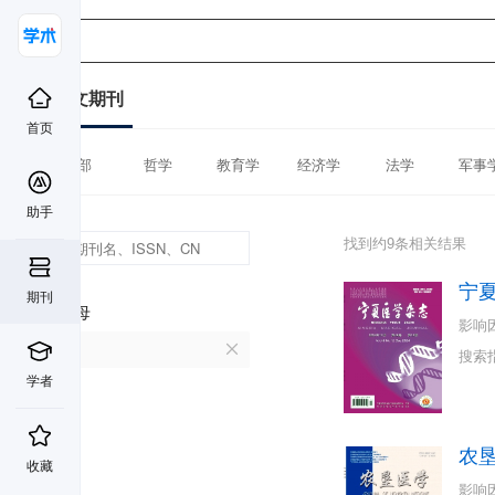
中文期刊
首页
全部
哲学
教育学
经济学
法学
军事
助手
找到约9条相关结果
宁
期刊
首字母
影响
N
搜索
学者
农
收藏
影响