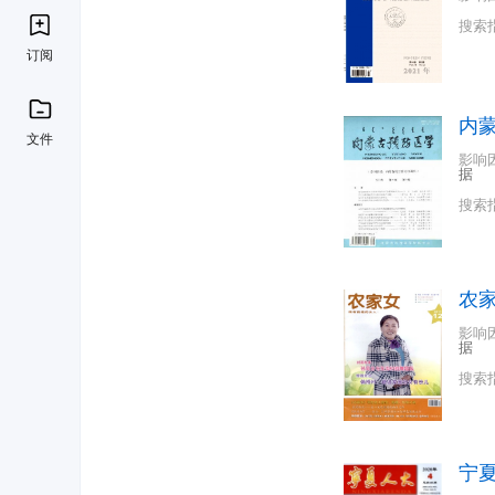
搜索
订阅
内
文件
影响
据
搜索
农
影响
据
搜索
宁