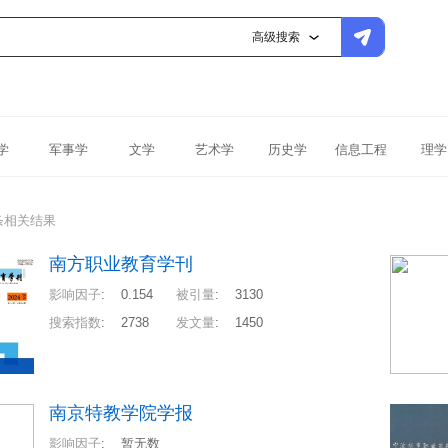
高级搜索
学
军事学
文学
艺术学
历史学
信息工程
理学
条相关结果
南方职业教育学刊
影响因子
:
0.154
被引量
:
3130
搜索指数
:
2738
发文量
:
1450
南京特教学院学报
影响因子
:
暂无数