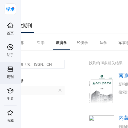
中文期刊
首页
全部
哲学
教育学
经济学
法学
军事
助手
找到约10条相关结果
南
期刊
首字母
影响
N
搜索
学者
内
收藏
影响