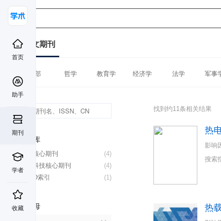
中文期刊
首页
全部
哲学
教育学
经济学
法学
军事
助手
找到约11条相关结果
热
期刊
数据库
影响
北大核心期刊
(4)
搜索
中国科技核心期刊
(4)
学者
CSCD索引
(1)
首字母
热
收藏