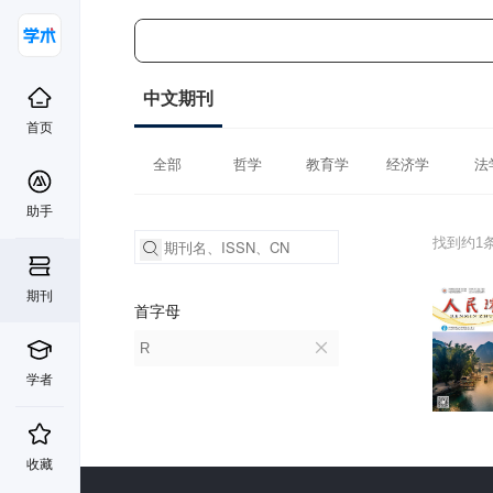
中文期刊
首页
全部
哲学
教育学
经济学
法
助手
找到约1
期刊
首字母
R
学者
收藏