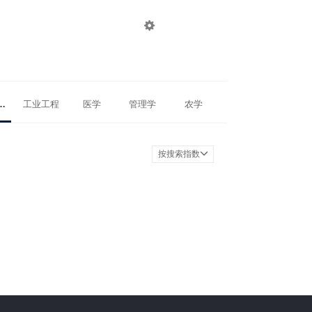

登录
注册
物理学
工业工程
医学
管理学
农学
按搜索指数