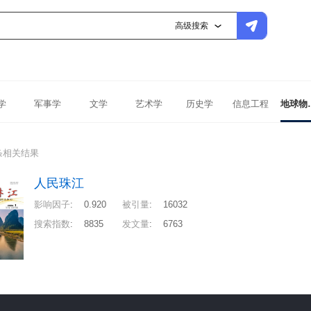
高级搜索
学
军事学
文学
艺术学
历史学
信息工程
地球
条相关结果
人民珠江
影响因子
:
0.920
被引量
:
16032
搜索指数
:
8835
发文量
:
6763