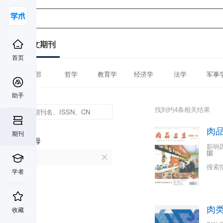
中文期刊
首页
全部
哲学
教育学
经济学
法学
军事
助手
找到约4条相关结果
肉
期刊
首字母
影响
据
R
搜索
学者
肉
收藏