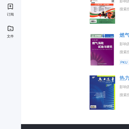
影响
搜索
订阅
燃
文件
影响
搜索
PKU
热
影响
搜索