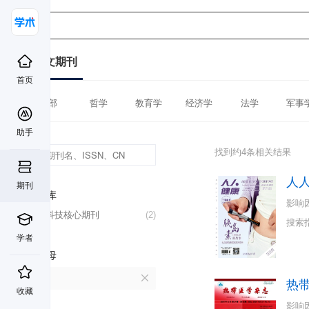
中文期刊
首页
全部
哲学
教育学
经济学
法学
军事
助手
找到约4条相关结果
人
期刊
数据库
影响
中国科技核心期刊
(2)
搜索
学者
首字母
R
热
收藏
影响