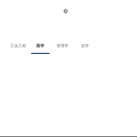

登录
注册
工业工程
医学
管理学
农学