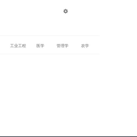

登录
注册
工业工程
医学
管理学
农学