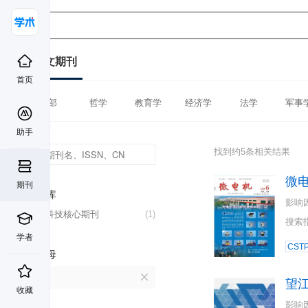
中文期刊
首页
全部
哲学
教育学
经济学
法学
军事
助手
找到约5条相关结果
微
期刊
数据库
影响
中国科技核心期刊
(1)
搜索
学者
CST
首字母
W
望
收藏
影响