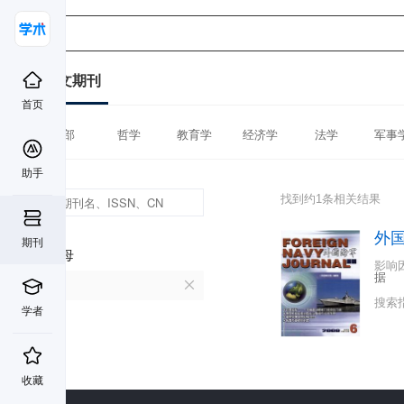
中文期刊
首页
全部
哲学
教育学
经济学
法学
军事
助手
找到约1条相关结果
外
期刊
首字母
影响
据
W
搜索
学者
收藏