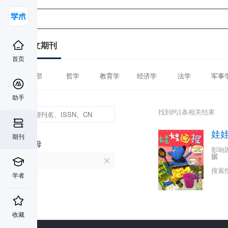
中文期刊
首页
全部
哲学
教育学
经济学
法学
军事
助手
找到约1条相关结果
娃
期刊
首字母
影响
据
W
搜索
学者
收藏