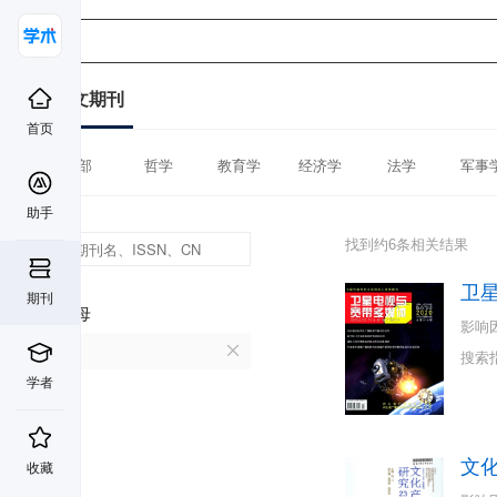
中文期刊
首页
全部
哲学
教育学
经济学
法学
军事
助手
找到约6条相关结果
卫
期刊
首字母
影响
W
搜索
学者
文
收藏