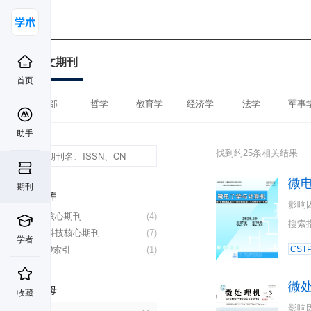
中文期刊
首页
全部
哲学
教育学
经济学
法学
军事
助手
找到约25条相关结果
微
期刊
数据库
影响
北大核心期刊
(4)
搜索
中国科技核心期刊
(7)
学者
CSCD索引
(1)
CST
微
首字母
收藏
影响