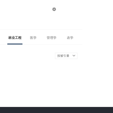

登录
注册
林业工程
医学
管理学
农学
按被引量