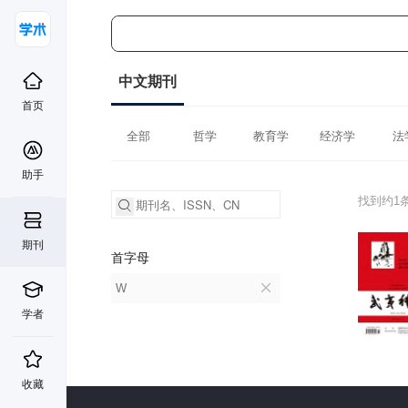
中文期刊
首页
全部
哲学
教育学
经济学
法
助手
找到约1
期刊
首字母
W
学者
收藏