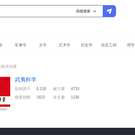
高级搜索
学
军事学
文学
艺术学
历史学
信息工程
理学
条相关结果
武夷科学
影响因子
:
0.130
被引量
:
4733
搜索指数
:
1823
发文量
:
1336