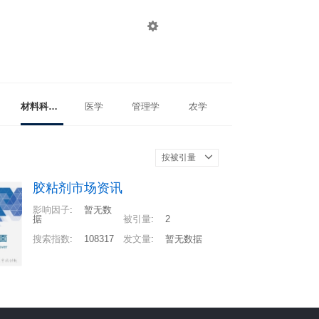

登录
注册
材料科学与工程
医学
管理学
农学
按被引量
胶粘剂市场资讯
影响因子
:
暂无数
据
被引量
:
2
搜索指数
:
108317
发文量
:
暂无数据