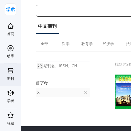
中文期刊
首页
全部
哲学
教育学
经济学
法
助手
找到约2
期刊
首字母
X
学者
收藏