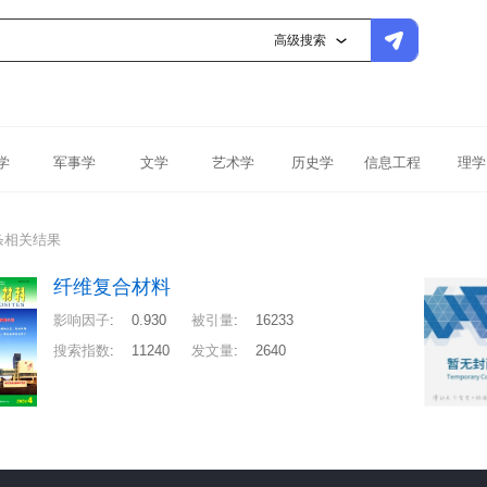
高级搜索
学
军事学
文学
艺术学
历史学
信息工程
理学
条相关结果
纤维复合材料
影响因子
:
0.930
被引量
:
16233
搜索指数
:
11240
发文量
:
2640