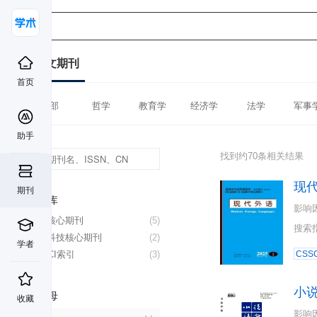
中文期刊
首页
全部
哲学
教育学
经济学
法学
军事
助手
找到约70条相关结果
现
期刊
数据库
影响
北大核心期刊
(5)
搜索
中国科技核心期刊
(2)
学者
CSSCI索引
(3)
CSSC
小
首字母
收藏
影响