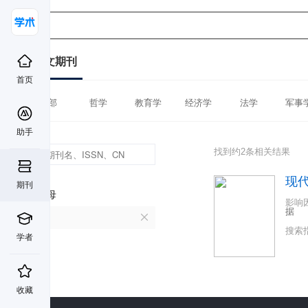
中文期刊
首页
全部
哲学
教育学
经济学
法学
军事
助手
找到约2条相关结果
现
期刊
首字母
影响
据
X
搜索
学者
收藏