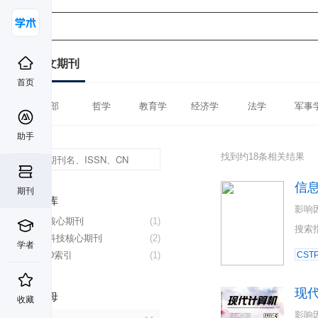
中文期刊
首页
全部
哲学
教育学
经济学
法学
军事
助手
找到约18条相关结果
信
期刊
数据库
影响
北大核心期刊
(1)
搜索
中国科技核心期刊
(2)
学者
CSCD索引
(1)
CST
现
首字母
收藏
影响