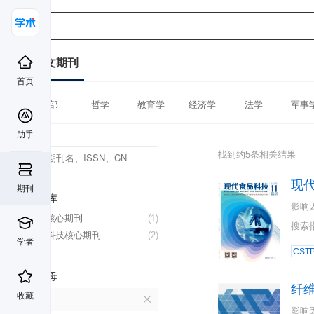
中文期刊
首页
全部
哲学
教育学
经济学
法学
军事
助手
找到约5条相关结果
现
期刊
数据库
影响
北大核心期刊
(1)
搜索
中国科技核心期刊
(2)
学者
CST
首字母
纤
收藏
X
影响