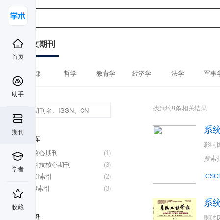
中文期刊
首页
全部
哲学
教育学
经济学
法学
军事
助手
找到约9条相关结果
系
期刊
数据库
影响
北大核心期刊
(1)
搜索
中国科技核心期刊
(3)
学者
CSSCI索引
(2)
CSC
CSCD索引
(3)
系
收藏
首字母
影响