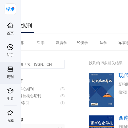
中文期刊
首页
全部
哲学
教育学
经济学
法学
军事
助手
找到约19条相关结果
现
期刊
数据库
影响
北大核心期刊
(5)
搜索
中国科技核心期刊
(5)
学者
CSCD索引
(1)
西
首字母
收藏
影响