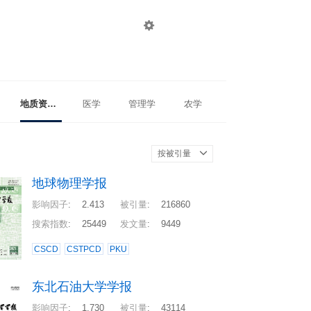

登录
注册
地质资源与地质工程
医学
管理学
农学
按被引量
地球物理学报
影响因子
:
2.413
被引量
:
216860
搜索指数
:
25449
发文量
:
9449
CSCD
CSTPCD
PKU
东北石油大学学报
影响因子
:
1.730
被引量
:
43114