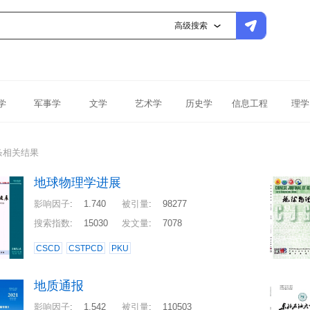
高级搜索
学
军事学
文学
艺术学
历史学
信息工程
理学
条相关结果
地球物理学进展
影响因子
:
1.740
被引量
:
98277
搜索指数
:
15030
发文量
:
7078
CSCD
CSTPCD
PKU
地质通报
影响因子
:
1.542
被引量
:
110503