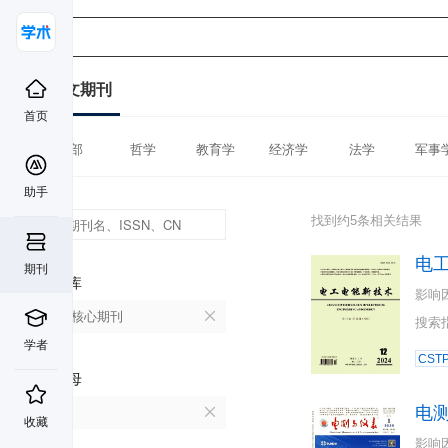
中文期刊
首页
全部
哲学
教育学
经济学
法学
军事
助手
找到约5条相关结果
电
期刊
数据库
影响
北大核心期刊
搜索
学者
CST
首字母
电
D
收藏
影响