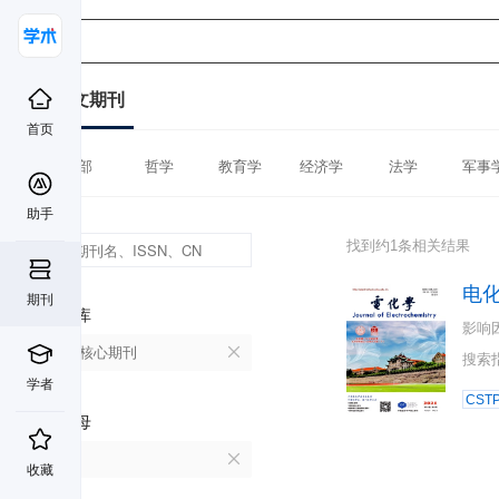
中文期刊
首页
全部
哲学
教育学
经济学
法学
军事
助手
找到约1条相关结果
电
期刊
数据库
影响
北大核心期刊
搜索
学者
CST
首字母
D
收藏