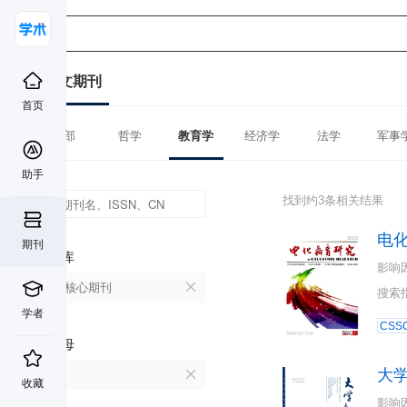
中文期刊
首页
全部
哲学
教育学
经济学
法学
军事
助手
找到约3条相关结果
电
期刊
数据库
影响
北大核心期刊
搜索
学者
CSSC
首字母
大
D
收藏
影响