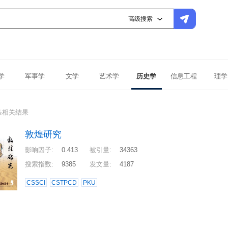
高级搜索
学
军事学
文学
艺术学
历史学
信息工程
理学
条相关结果
敦煌研究
影响因子
:
0.413
被引量
:
34363
搜索指数
:
9385
发文量
:
4187
CSSCI
CSTPCD
PKU