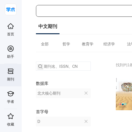
中文期刊
首页
全部
哲学
教育学
经济学
法
助手
找到约1
期刊
数据库
北大核心期刊
学者
首字母
D
收藏