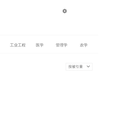

登录
注册
工业工程
医学
管理学
农学
按被引量