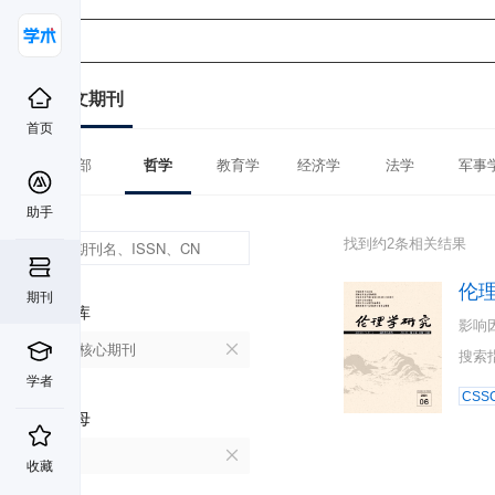
中文期刊
首页
全部
哲学
教育学
经济学
法学
军事
助手
找到约2条相关结果
伦
期刊
数据库
影响
北大核心期刊
搜索
学者
CSSC
首字母
L
收藏