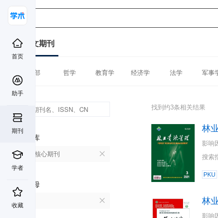
中文期刊
首页
全部
哲学
教育学
经济学
法学
军事
助手
找到约3条相关结果
林
期刊
数据库
影响
北大核心期刊
搜索
学者
PKU
首字母
林
L
收藏
影响