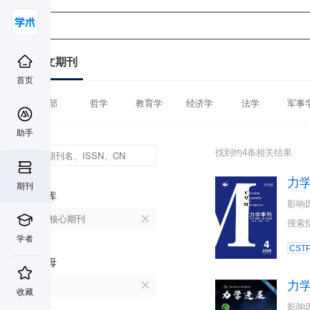
中文期刊
首页
全部
哲学
教育学
经济学
法学
军事
助手
找到约4条相关结果
力
期刊
数据库
影响
北大核心期刊
搜索
学者
CST
首字母
力
L
收藏
影响